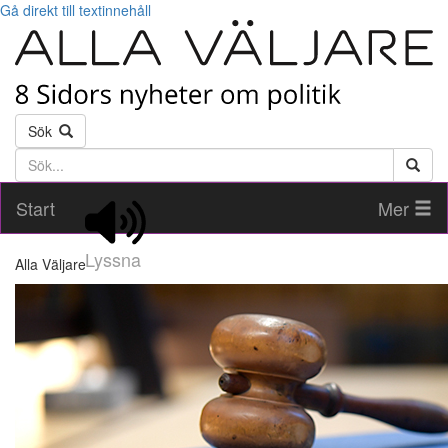
Gå direkt till textinnehåll
Sök
Söktext
Start
Mer
Lyssna
Alla Väljare