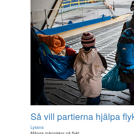
Så vill partierna hjälpa fly
Lyssna
Många människor på flykt