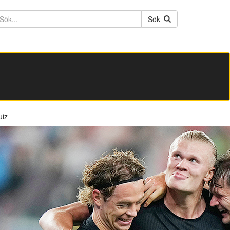
ktext
Sök
uiz