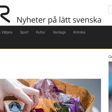
Sö
a Väljare
Sport
Kultur
Vardags
Krönika
Q