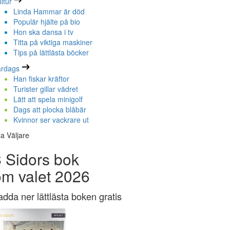
ltur
Linda Hammar är död
Populär hjälte på bio
Hon ska dansa i tv
Titta på viktiga maskiner
Tips på lättlästa böcker
ardags
Han fiskar kräftor
Turister gillar vädret
Lätt att spela minigolf
Dags att plocka blåbär
Kvinnor ser vackrare ut
la Väljare
 Sidors bok
om valet 2026
adda ner lättlästa boken gratis