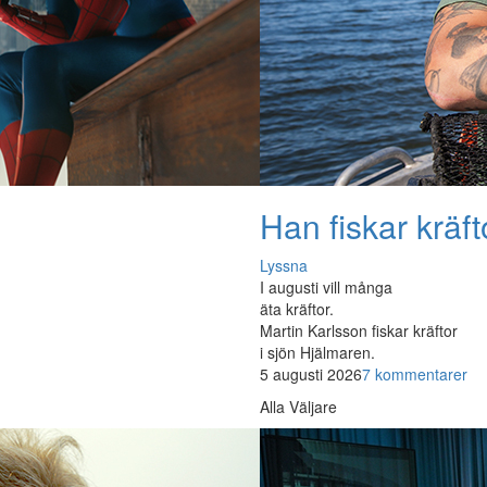
Han fiskar kräft
Lyssna
I augusti vill många
äta kräftor.
Martin Karlsson fiskar kräftor
i sjön Hjälmaren.
5 augusti 2026
7 kommentarer
Alla Väljare