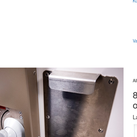
Ku
V
Al
8
L