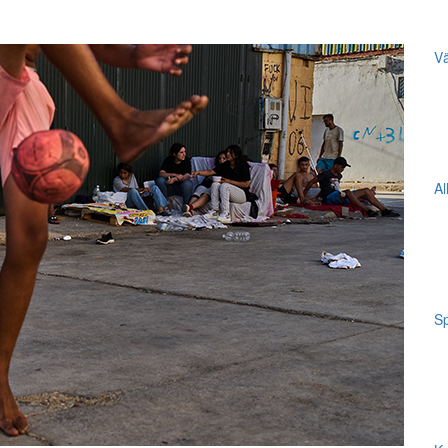
Vä
Al
Sp