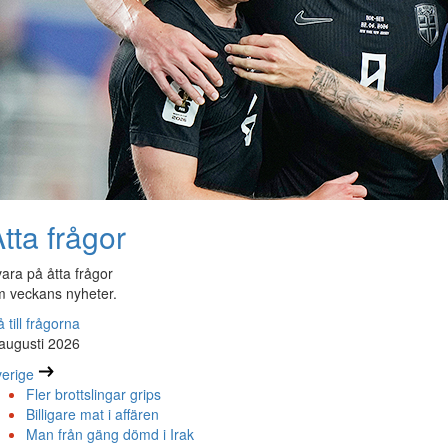
tta frågor
ara på åtta frågor
 veckans nyheter.
 till frågorna
augusti 2026
erige
Fler brottslingar grips
Billigare mat i affären
Man från gäng dömd i Irak