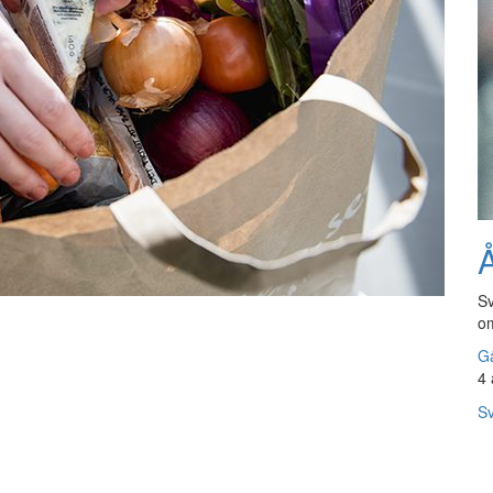
Å
Sv
om
Gå
4 
Sv