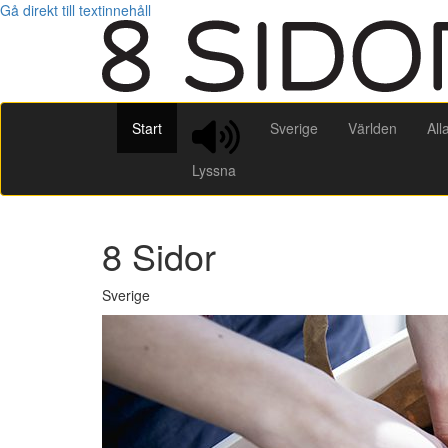
Gå direkt till textinnehåll
Start
Sverige
Världen
All
Lyssna
8 Sidor
Sverige