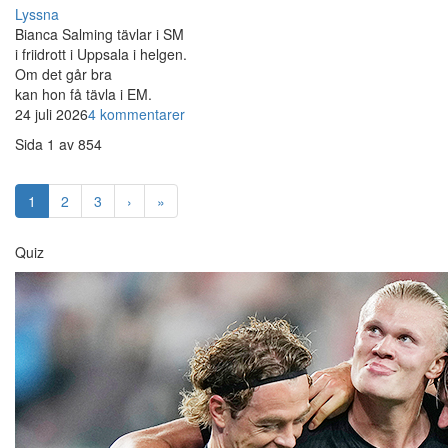
Lyssna
Bianca Salming tävlar i SM
i friidrott i Uppsala i helgen.
Om det går bra
kan hon få tävla i EM.
24 juli 2026
4 kommentarer
Sida 1 av 854
1
2
3
›
»
Quiz