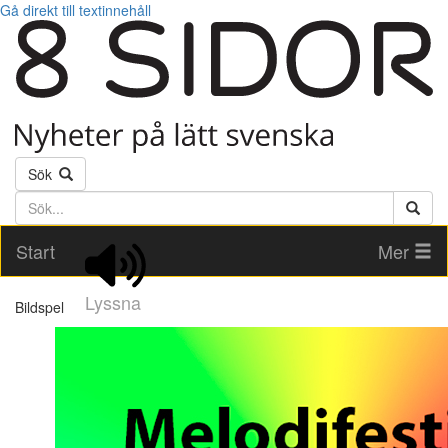
Gå direkt till textinnehåll
Sök
Söktext
Start
Mer
Lyssna
Bildspel