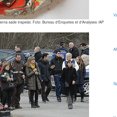
Vä
loterna sade inspelat. Foto: Bureau d'Enquetes et d'Analyses /AP
Al
Sp