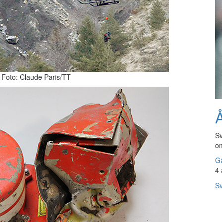
. Foto: Claude Paris/TT
Å
Sv
om
Gå
4 
Sv