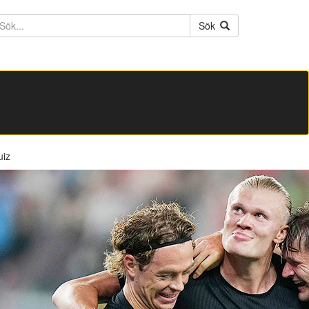
ktext
Sök
uiz