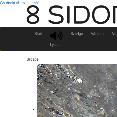
Gå direkt till textinnehåll
Start
Sverige
Världen
All
Lyssna
Bildspel