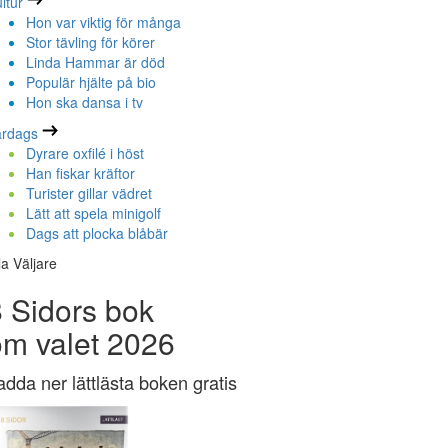
ltur
Hon var viktig för många
Stor tävling för körer
Linda Hammar är död
Populär hjälte på bio
Hon ska dansa i tv
ardags
Dyrare oxfilé i höst
Han fiskar kräftor
Turister gillar vädret
Lätt att spela minigolf
Dags att plocka blåbär
la Väljare
 Sidors bok
om valet 2026
adda ner lättlästa boken gratis