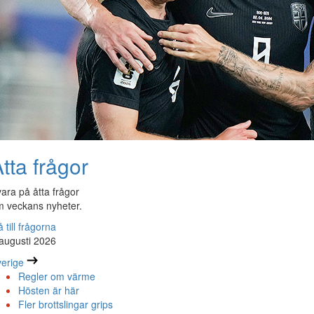
tta frågor
ara på åtta frågor
 veckans nyheter.
 till frågorna
augusti 2026
erige
Regler om värme
Hösten är här
Fler brottslingar grips