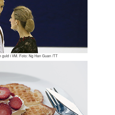
n guld i VM. Foto: Ng Han Guan /TT