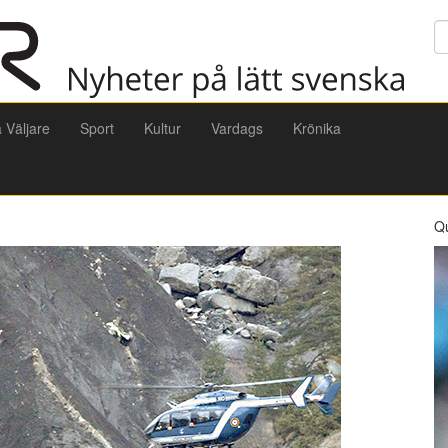
Sö
a Väljare
Sport
Kultur
Vardags
Krönika
Q