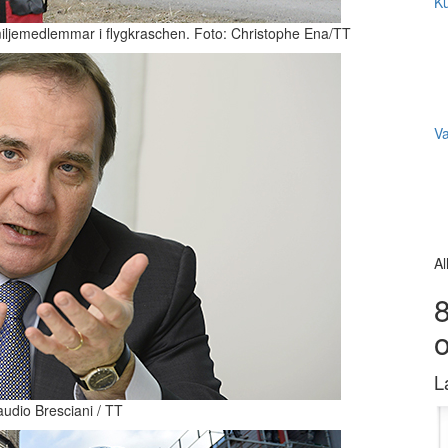
Ku
iljemedlemmar i flygkraschen. Foto: Christophe Ena/TT
V
Al
8
L
audio Bresciani / TT