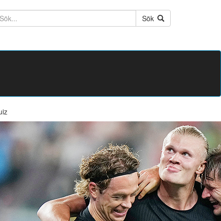
ktext
Sök
uiz