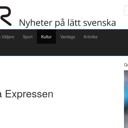
Sö
a Väljare
Sport
Kultur
Vardags
Krönika
Q
å Expressen