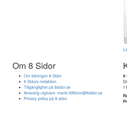
L
Om 8 Sidor
Om tidningen 8 Sidor
8 
8 Sidors redaktion
D
Tillgänglighet på 8sidor.se
1
Ansvarig utgivare:
marie.hillblom@8sidor.se
R
Privacy policy på 8 sidor
P