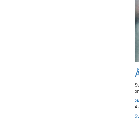
Å
Sv
om
Gå
4 
Sv