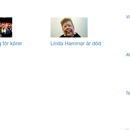
Vä
g för körer
Linda Hammar är död
Al
Sp