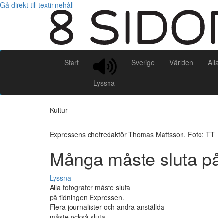
Gå direkt till textinnehåll
Start
Sverige
Världen
All
Lyssna
Kultur
Expressens chefredaktör Thomas Mattsson. Foto: TT
Många måste sluta p
Lyssna
Alla fotografer måste sluta
på tidningen Expressen.
Flera journalister och andra anställda
måste också sluta.