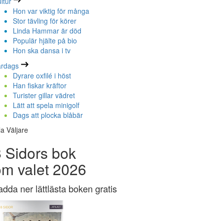
ltur
Hon var viktig för många
Stor tävling för körer
Linda Hammar är död
Populär hjälte på bio
Hon ska dansa i tv
ardags
Dyrare oxfilé i höst
Han fiskar kräftor
Turister gillar vädret
Lätt att spela minigolf
Dags att plocka blåbär
la Väljare
 Sidors bok
om valet 2026
adda ner lättlästa boken gratis