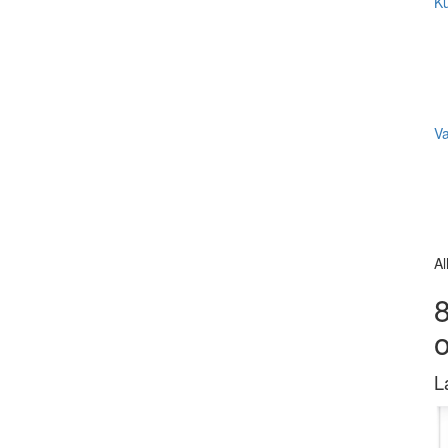
Ku
V
Al
8
L