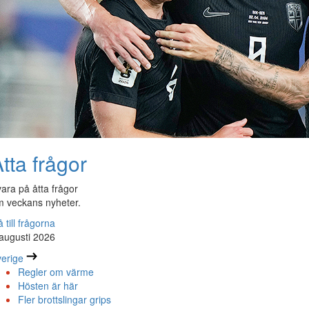
tta frågor
ara på åtta frågor
 veckans nyheter.
 till frågorna
augusti 2026
erige
Regler om värme
Hösten är här
Fler brottslingar grips