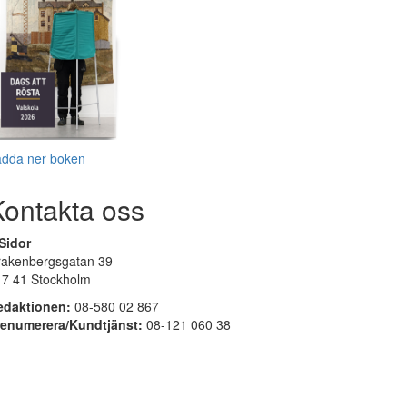
adda ner boken
Kontakta oss
Sidor
rakenbergsgatan 39
17 41 Stockholm
edaktionen:
08-580 02 867
renumerera/Kundtjänst:
08-121 060 38