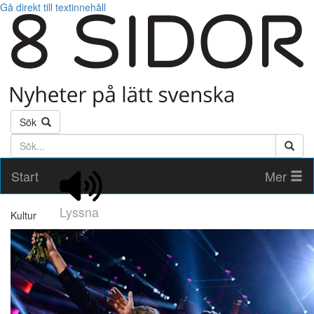
Gå direkt till textinnehåll
Sök
Söktext
Start
Mer
Lyssna
Kultur