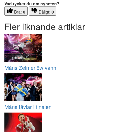
Vad tycker du om nyheten?
Bra:
0
Dåligt:
0
Fler liknande artiklar
Måns Zelmerlöw vann
Måns tävlar i finalen