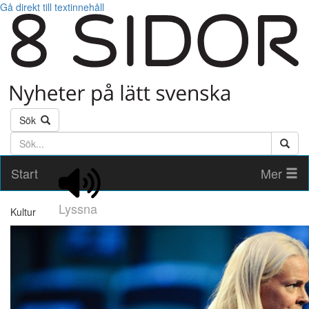
Gå direkt till textinnehåll
Sök
Söktext
Start
Mer
Lyssna
Kultur