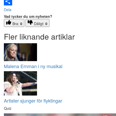
Email
Dela
Vad tycker du om nyheten?
Bra:
0
Dåligt:
0
Fler liknande artiklar
Malena Ernman i ny musikal
Artister sjunger för flyktingar
Quiz