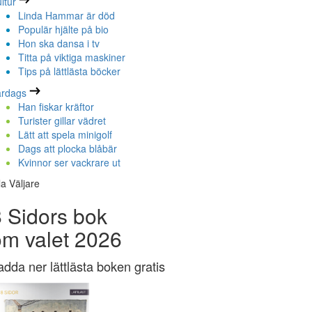
ltur
Linda Hammar är död
Populär hjälte på bio
Hon ska dansa i tv
Titta på viktiga maskiner
Tips på lättlästa böcker
ardags
Han fiskar kräftor
Turister gillar vädret
Lätt att spela minigolf
Dags att plocka blåbär
Kvinnor ser vackrare ut
la Väljare
 Sidors bok
om valet 2026
adda ner lättlästa boken gratis