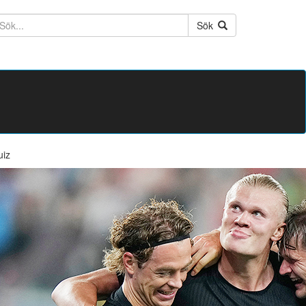
ktext
Sök
uiz