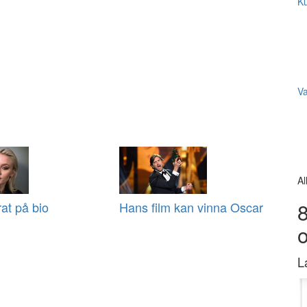
Ku
V
Al
8
at på bio
Hans film kan vinna Oscar
L