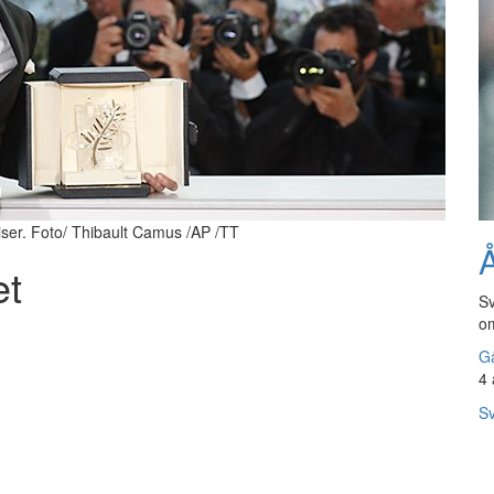
riser. Foto/ Thibault Camus /AP /TT
Å
et
Sv
om
Gå
4 
Sv