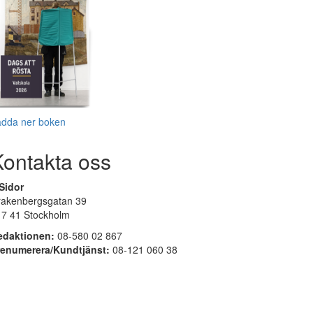
adda ner boken
Kontakta oss
Sidor
rakenbergsgatan 39
17 41 Stockholm
edaktionen:
08-580 02 867
renumerera/Kundtjänst:
08-121 060 38