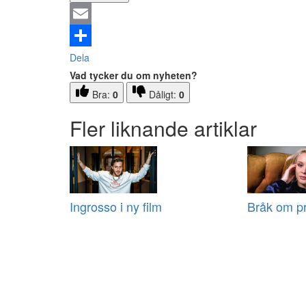
Email
Dela
Vad tycker du om nyheten?
Bra:
0
Dåligt:
0
Fler liknande artiklar
Ingrosso i ny film
Bråk om pr