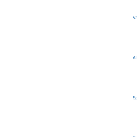
Vä
Al
Sp