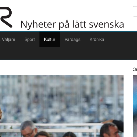
Sö
a Väljare
Sport
Kultur
Vardags
Krönika
Q