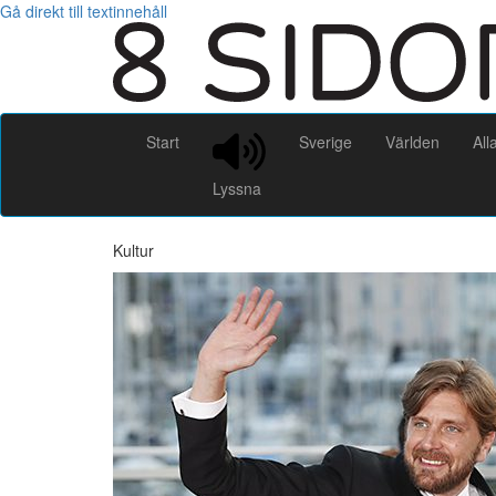
Gå direkt till textinnehåll
Start
Sverige
Världen
All
Lyssna
Kultur