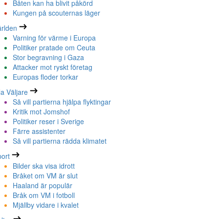
Båten kan ha blivit påkörd
Kungen på scouternas läger
rlden
Varning för värme i Europa
Politiker pratade om Ceuta
Stor begravning i Gaza
Attacker mot ryskt företag
Europas floder torkar
la Väljare
Så vill partierna hjälpa flyktingar
Kritik mot Jomshof
Politiker reser i Sverige
Färre assistenter
Så vill partierna rädda klimatet
ort
Bilder ska visa idrott
Bråket om VM är slut
Haaland är populär
Bråk om VM i fotboll
Mjällby vidare i kvalet