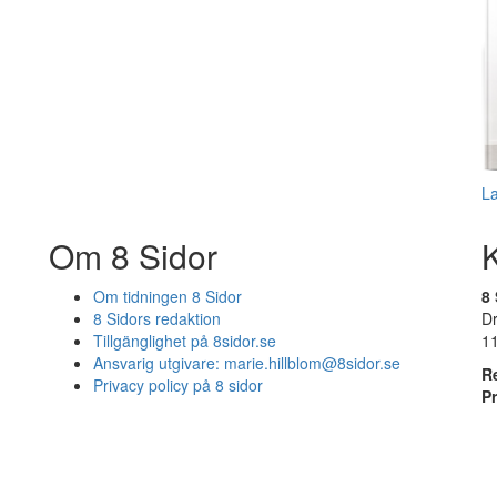
L
Om 8 Sidor
Om tidningen 8 Sidor
8 
8 Sidors redaktion
D
Tillgänglighet på 8sidor.se
1
Ansvarig utgivare:
marie.hillblom@8sidor.se
R
Privacy policy på 8 sidor
P