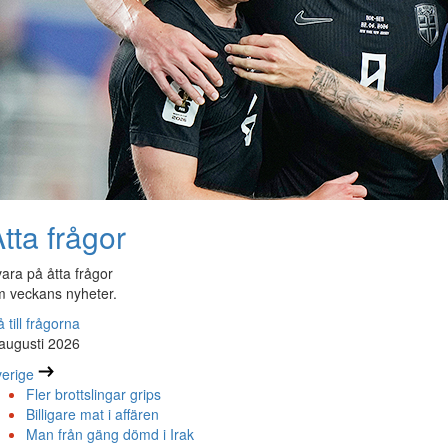
tta frågor
ara på åtta frågor
 veckans nyheter.
 till frågorna
augusti 2026
erige
Fler brottslingar grips
Billigare mat i affären
Man från gäng dömd i Irak