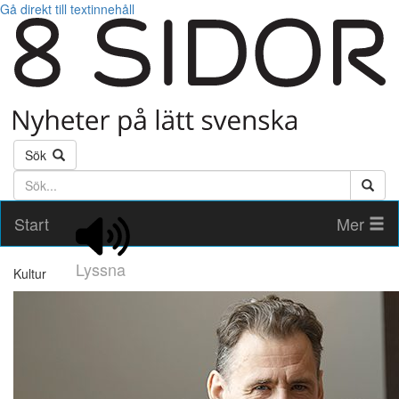
Gå direkt till textinnehåll
Sök
Söktext
Start
Mer
Lyssna
Kultur