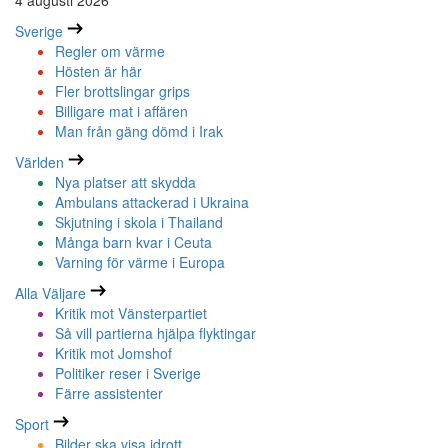
4 augusti 2026
Sverige
Regler om värme
Hösten är här
Fler brottslingar grips
Billigare mat i affären
Man från gäng dömd i Irak
Världen
Nya platser att skydda
Ambulans attackerad i Ukraina
Skjutning i skola i Thailand
Många barn kvar i Ceuta
Varning för värme i Europa
Alla Väljare
Kritik mot Vänsterpartiet
Så vill partierna hjälpa flyktingar
Kritik mot Jomshof
Politiker reser i Sverige
Färre assistenter
Sport
Bilder ska visa idrott