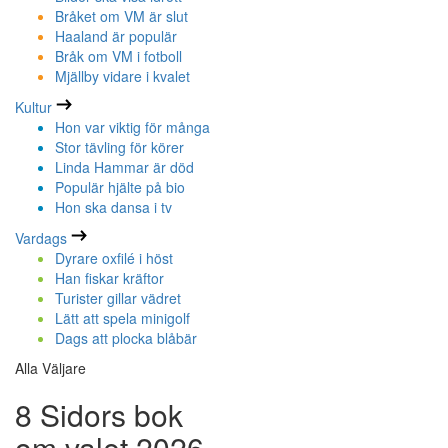
Bråket om VM är slut
Haaland är populär
Bråk om VM i fotboll
Mjällby vidare i kvalet
Kultur
Hon var viktig för många
Stor tävling för körer
Linda Hammar är död
Populär hjälte på bio
Hon ska dansa i tv
Vardags
Dyrare oxfilé i höst
Han fiskar kräftor
Turister gillar vädret
Lätt att spela minigolf
Dags att plocka blåbär
Alla Väljare
8 Sidors bok
om valet 2026