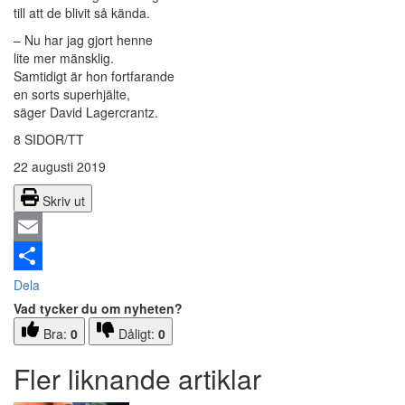
till att de blivit så kända.
– Nu har jag gjort henne
lite mer mänsklig.
Samtidigt är hon fortfarande
en sorts superhjälte,
säger David Lagercrantz.
8 SIDOR/TT
22 augusti 2019
Skriv ut
Email
Dela
Vad tycker du om nyheten?
Bra:
0
Dåligt:
0
Fler liknande artiklar