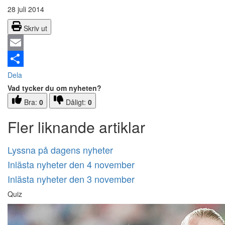
28 juli 2014
Skriv ut
Email
Dela
Vad tycker du om nyheten?
Bra:
0
Dåligt:
0
Fler liknande artiklar
Lyssna på dagens nyheter
Inlästa nyheter den 4 november
Inlästa nyheter den 3 november
Quiz