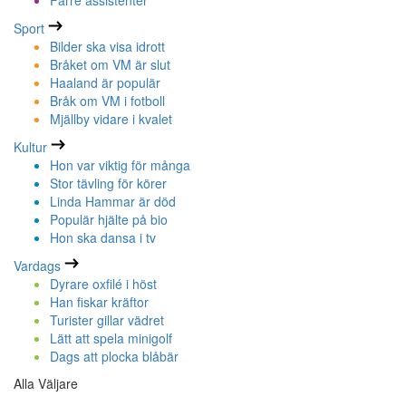
Färre assistenter
Sport
Bilder ska visa idrott
Bråket om VM är slut
Haaland är populär
Bråk om VM i fotboll
Mjällby vidare i kvalet
Kultur
Hon var viktig för många
Stor tävling för körer
Linda Hammar är död
Populär hjälte på bio
Hon ska dansa i tv
Vardags
Dyrare oxfilé i höst
Han fiskar kräftor
Turister gillar vädret
Lätt att spela minigolf
Dags att plocka blåbär
Alla Väljare