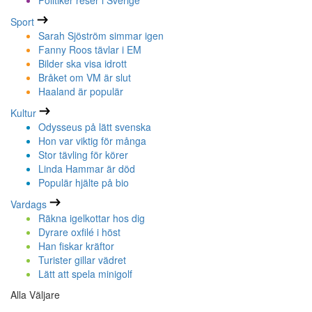
Politiker reser i Sverige
Sport
Sarah Sjöström simmar igen
Fanny Roos tävlar i EM
Bilder ska visa idrott
Bråket om VM är slut
Haaland är populär
Kultur
Odysseus på lätt svenska
Hon var viktig för många
Stor tävling för körer
Linda Hammar är död
Populär hjälte på bio
Vardags
Räkna igelkottar hos dig
Dyrare oxfilé i höst
Han fiskar kräftor
Turister gillar vädret
Lätt att spela minigolf
Alla Väljare