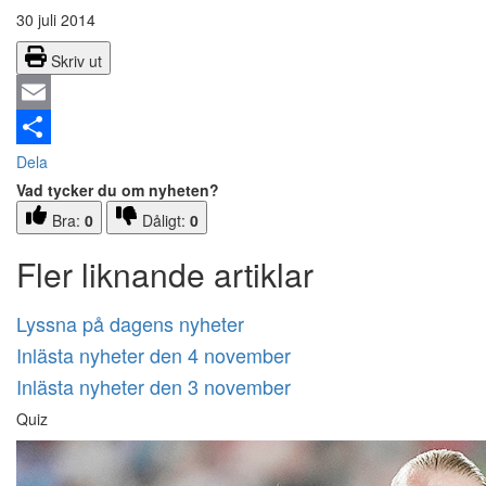
30 juli 2014
Skriv ut
Email
Dela
Vad tycker du om nyheten?
Bra:
0
Dåligt:
0
Fler liknande artiklar
Lyssna på dagens nyheter
Inlästa nyheter den 4 november
Inlästa nyheter den 3 november
Quiz