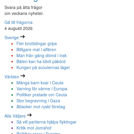
Svara på åtta frågor
om veckans nyheter.
Gå till frågorna
4 augusti 2026
Sverige
Fler brottslingar grips
Billigare mat i affären
Man från gäng dömd i Irak
Båten kan ha blivit påkörd
Kungen på scouternas läger
Världen
Många barn kvar i Ceuta
Varning för värme i Europa
Politiker pratade om Ceuta
Stor begravning i Gaza
Attacker mot ryskt företag
Alla Väljare
Så vill partierna hjälpa flyktingar
Kritik mot Jomshof
Politiker reser i Sverige