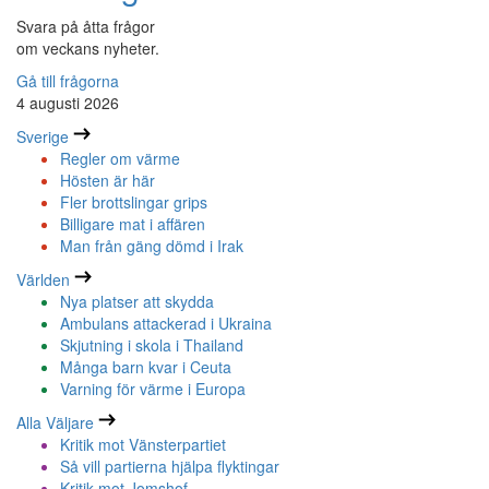
Svara på åtta frågor
om veckans nyheter.
Gå till frågorna
4 augusti 2026
Sverige
Regler om värme
Hösten är här
Fler brottslingar grips
Billigare mat i affären
Man från gäng dömd i Irak
Världen
Nya platser att skydda
Ambulans attackerad i Ukraina
Skjutning i skola i Thailand
Många barn kvar i Ceuta
Varning för värme i Europa
Alla Väljare
Kritik mot Vänsterpartiet
Så vill partierna hjälpa flyktingar
Kritik mot Jomshof