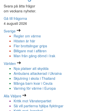
Svara på åtta frågor
om veckans nyheter.
Gå till frågorna
4 augusti 2026
Sverige
Regler om värme
Hösten är här
Fler brottslingar grips
Billigare mat i affären
Man från gäng dömd i Irak
Världen
Nya platser att skydda
Ambulans attackerad i Ukraina
Skjutning i skola i Thailand
Många barn kvar i Ceuta
Varning för värme i Europa
Alla Väljare
Kritik mot Vänsterpartiet
Så vill partierna hjälpa flyktingar
Kritik mot Jomshof