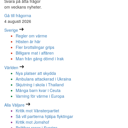
Svara på åtta frågor
om veckans nyheter.
Gå till frågorna
4 augusti 2026
Sverige
Regler om värme
Hösten är här
Fler brottslingar grips
Billigare mat i affären
Man från gäng dömd i Irak
Världen
Nya platser att skydda
Ambulans attackerad i Ukraina
Skjutning i skola i Thailand
Många barn kvar i Ceuta
Varning för värme i Europa
Alla Väljare
Kritik mot Vänsterpartiet
Så vill partierna hjälpa flyktingar
Kritik mot Jomshof
Politiker reser i Sverige