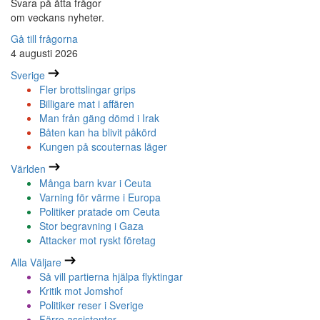
Svara på åtta frågor
om veckans nyheter.
Gå till frågorna
4 augusti 2026
Sverige
Fler brottslingar grips
Billigare mat i affären
Man från gäng dömd i Irak
Båten kan ha blivit påkörd
Kungen på scouternas läger
Världen
Många barn kvar i Ceuta
Varning för värme i Europa
Politiker pratade om Ceuta
Stor begravning i Gaza
Attacker mot ryskt företag
Alla Väljare
Så vill partierna hjälpa flyktingar
Kritik mot Jomshof
Politiker reser i Sverige
Färre assistenter