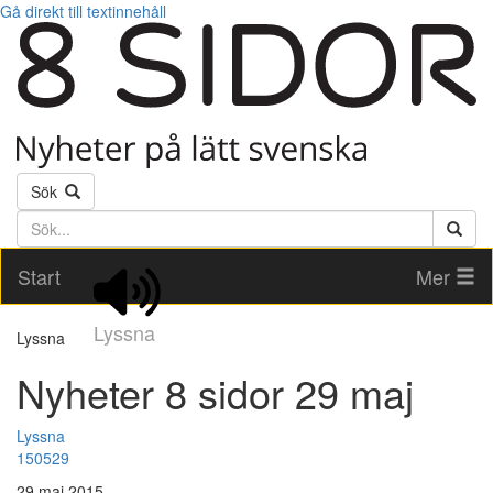
Gå direkt till textinnehåll
Sök
Söktext
Start
Mer
Lyssna
Lyssna
Nyheter 8 sidor 29 maj
Lyssna
150529
29 maj 2015