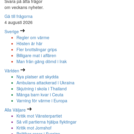
Svara på åtta frågor
om veckans nyheter.
Gå till frågorna
4 augusti 2026
Sverige
Regler om värme
Hösten är här
Fler brottslingar grips
Billigare mat i affären
Man från gäng dömd i Irak
Världen
Nya platser att skydda
Ambulans attackerad i Ukraina
Skjutning i skola i Thailand
Många barn kvar i Ceuta
Varning för värme i Europa
Alla Väljare
Kritik mot Vänsterpartiet
Så vill partierna hjälpa flyktingar
Kritik mot Jomshof
Politiker reser i Sverige