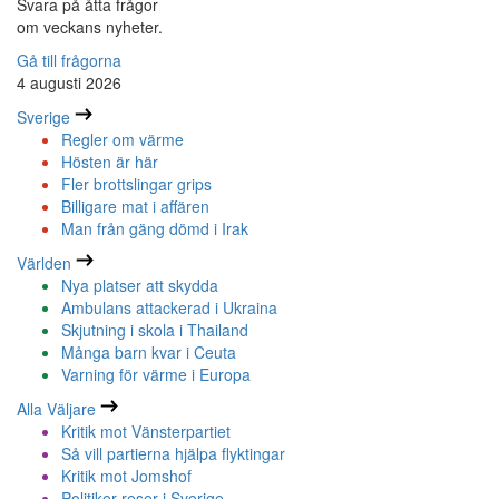
Svara på åtta frågor
om veckans nyheter.
Gå till frågorna
4 augusti 2026
Sverige
Regler om värme
Hösten är här
Fler brottslingar grips
Billigare mat i affären
Man från gäng dömd i Irak
Världen
Nya platser att skydda
Ambulans attackerad i Ukraina
Skjutning i skola i Thailand
Många barn kvar i Ceuta
Varning för värme i Europa
Alla Väljare
Kritik mot Vänsterpartiet
Så vill partierna hjälpa flyktingar
Kritik mot Jomshof
Politiker reser i Sverige