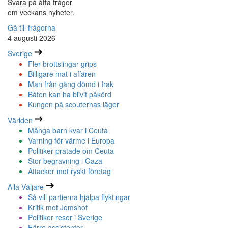
Svara på åtta frågor
om veckans nyheter.
Gå till frågorna
4 augusti 2026
Sverige
Fler brottslingar grips
Billigare mat i affären
Man från gäng dömd i Irak
Båten kan ha blivit påkörd
Kungen på scouternas läger
Världen
Många barn kvar i Ceuta
Varning för värme i Europa
Politiker pratade om Ceuta
Stor begravning i Gaza
Attacker mot ryskt företag
Alla Väljare
Så vill partierna hjälpa flyktingar
Kritik mot Jomshof
Politiker reser i Sverige
Färre assistenter