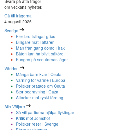
Svara på åtta frågor
om veckans nyheter.
Gå till frågorna
4 augusti 2026
Sverige
Fler brottslingar grips
Billigare mat i affären
Man från gäng dömd i Irak
Båten kan ha blivit påkörd
Kungen på scouternas läger
Världen
Många barn kvar i Ceuta
Varning för värme i Europa
Politiker pratade om Ceuta
Stor begravning i Gaza
Attacker mot ryskt företag
Alla Väljare
Så vill partierna hjälpa flyktingar
Kritik mot Jomshof
Politiker reser i Sverige
Färre assistenter