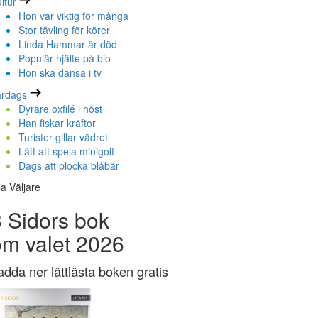
ltur
Hon var viktig för många
Stor tävling för körer
Linda Hammar är död
Populär hjälte på bio
Hon ska dansa i tv
ardags
Dyrare oxfilé i höst
Han fiskar kräftor
Turister gillar vädret
Lätt att spela minigolf
Dags att plocka blåbär
la Väljare
 Sidors bok
om valet 2026
adda ner lättlästa boken gratis