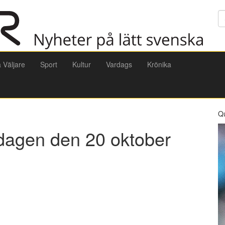
Sö
a Väljare
Sport
Kultur
Vardags
Krönika
Q
sdagen den 20 oktober