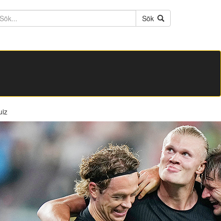
ktext
Sök
uiz