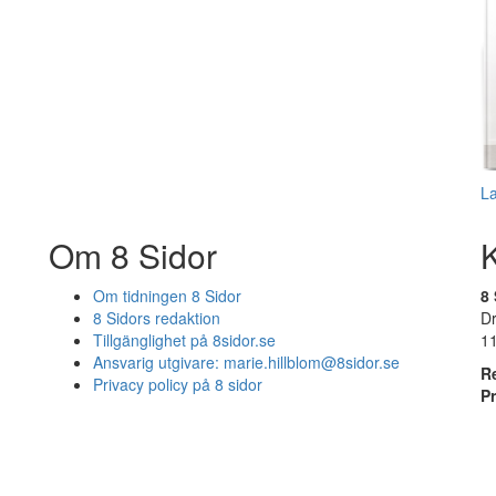
L
Om 8 Sidor
Om tidningen 8 Sidor
8 
8 Sidors redaktion
D
Tillgänglighet på 8sidor.se
1
Ansvarig utgivare:
marie.hillblom@8sidor.se
R
Privacy policy på 8 sidor
P