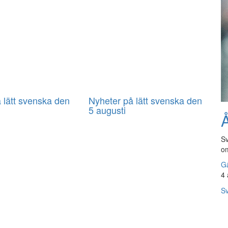
 lätt svenska den
Nyheter på lätt svenska den
5 augusti
Å
Sv
om
Gå
4 
Sv