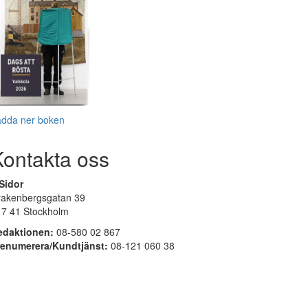
adda ner boken
Kontakta oss
Sidor
rakenbergsgatan 39
17 41 Stockholm
edaktionen:
08-580 02 867
renumerera/Kundtjänst:
08-121 060 38