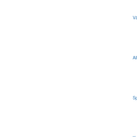
Vä
Al
Sp