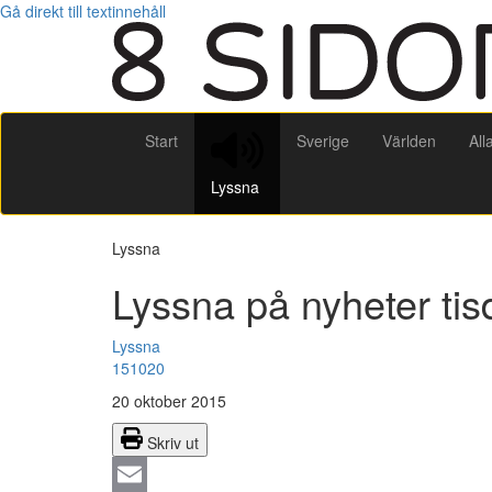
Gå direkt till textinnehåll
Start
Sverige
Världen
All
Lyssna
Lyssna
Lyssna på nyheter ti
Lyssna
151020
20 oktober 2015
Skriv ut