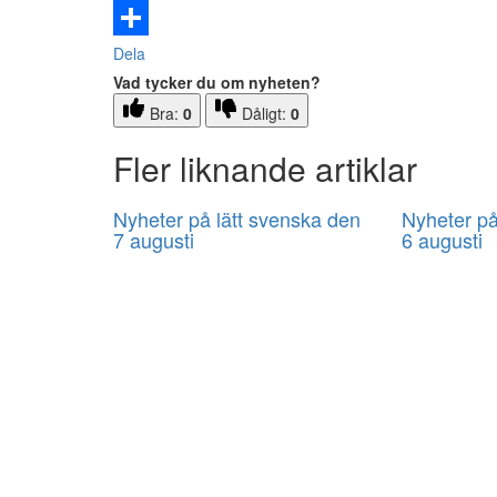
Email
Dela
Vad tycker du om nyheten?
Bra:
0
Dåligt:
0
Fler liknande artiklar
Nyheter på lätt svenska den
Nyheter på
7 augusti
6 augusti