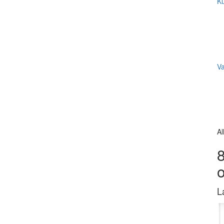
Ku
V
Al
8
L