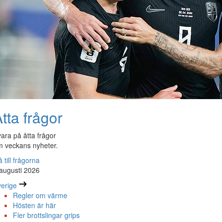
tta frågor
ara på åtta frågor
 veckans nyheter.
 till frågorna
augusti 2026
erige
Regler om värme
Hösten är här
Fler brottslingar grips