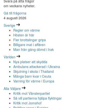
Svara på åtta frågor
om veckans nyheter.
Gå till frågorna
4 augusti 2026
Sverige
Regler om värme
Hösten är här
Fler brottslingar grips
Billigare mat i affären
Man från gäng dömd i Irak
Världen
Nya platser att skydda
Ambulans attackerad i Ukraina
Skjutning i skola i Thailand
Många barn kvar i Ceuta
Varning för värme i Europa
Alla Väljare
Kritik mot Vänsterpartiet
Så vill partierna hjälpa flyktingar
Kritik mot Jomshof
Politiker reser i Sverige