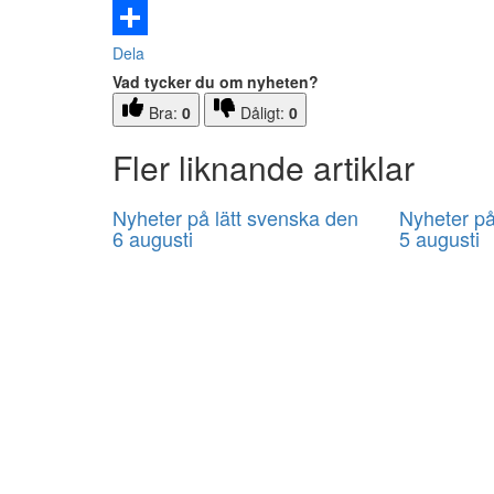
Email
Dela
Vad tycker du om nyheten?
Bra:
0
Dåligt:
0
Fler liknande artiklar
Nyheter på lätt svenska den
Nyheter på
6 augusti
5 augusti