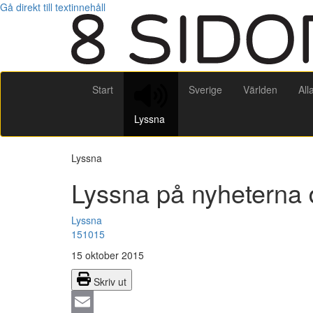
Gå direkt till textinnehåll
Start
Sverige
Världen
All
Lyssna
Lyssna
Lyssna på nyheterna 
Lyssna
151015
15 oktober 2015
Skriv ut