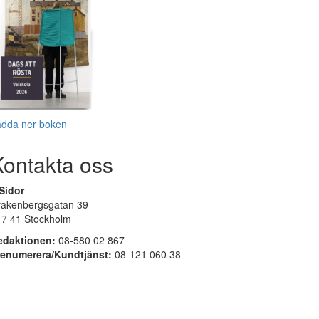
adda ner boken
Kontakta oss
Sidor
rakenbergsgatan 39
17 41 Stockholm
edaktionen:
08-580 02 867
renumerera/Kundtjänst:
08-121 060 38