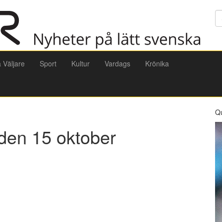
Sö
a Väljare
Sport
Kultur
Vardags
Krönika
Q
den 15 oktober