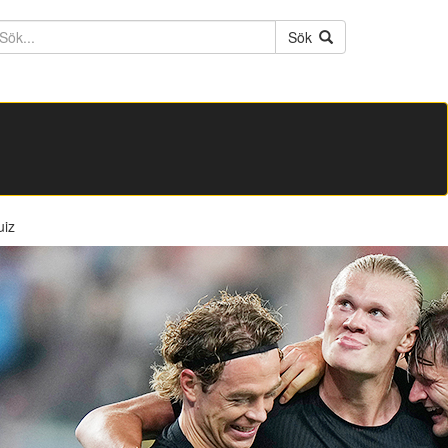
ktext
Sök
uiz