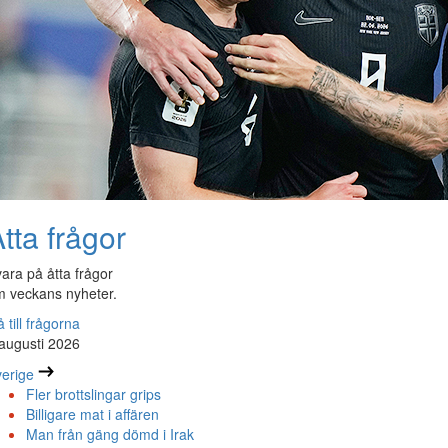
tta frågor
ara på åtta frågor
 veckans nyheter.
 till frågorna
augusti 2026
erige
Fler brottslingar grips
Billigare mat i affären
Man från gäng dömd i Irak