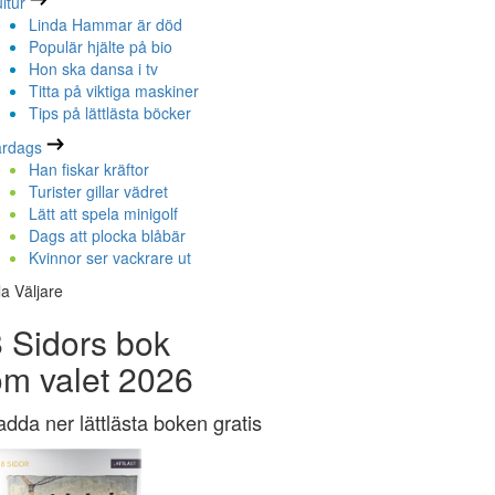
ltur
Linda Hammar är död
Populär hjälte på bio
Hon ska dansa i tv
Titta på viktiga maskiner
Tips på lättlästa böcker
ardags
Han fiskar kräftor
Turister gillar vädret
Lätt att spela minigolf
Dags att plocka blåbär
Kvinnor ser vackrare ut
la Väljare
 Sidors bok
om valet 2026
adda ner lättlästa boken gratis