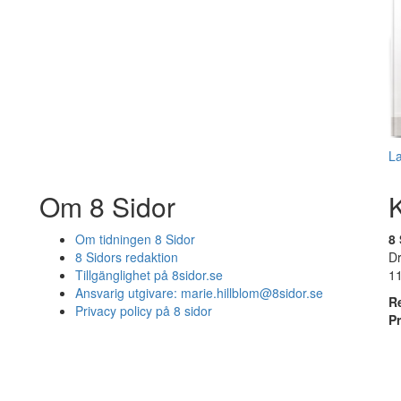
L
Om 8 Sidor
Om tidningen 8 Sidor
8 
8 Sidors redaktion
D
Tillgänglighet på 8sidor.se
1
Ansvarig utgivare:
marie.hillblom@8sidor.se
R
Privacy policy på 8 sidor
P