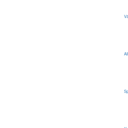
Vä
Al
Sp