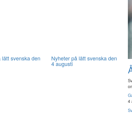
 lätt svenska den
Nyheter på lätt svenska den
4 augusti
Å
Sv
om
Gå
4 
Sv