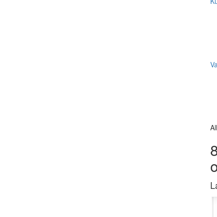
Ku
V
Al
8
L