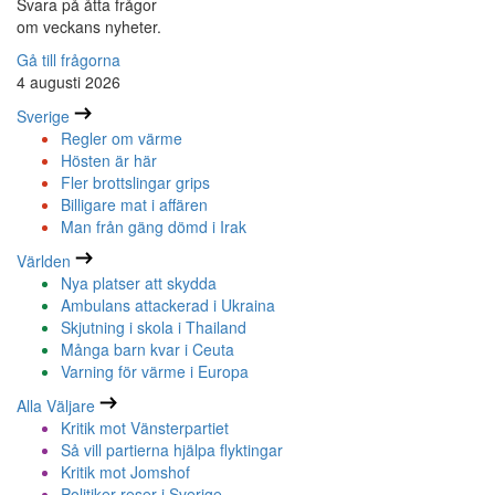
Svara på åtta frågor
om veckans nyheter.
Gå till frågorna
4 augusti 2026
Sverige
Regler om värme
Hösten är här
Fler brottslingar grips
Billigare mat i affären
Man från gäng dömd i Irak
Världen
Nya platser att skydda
Ambulans attackerad i Ukraina
Skjutning i skola i Thailand
Många barn kvar i Ceuta
Varning för värme i Europa
Alla Väljare
Kritik mot Vänsterpartiet
Så vill partierna hjälpa flyktingar
Kritik mot Jomshof
Politiker reser i Sverige