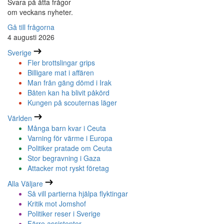
Svara på åtta frågor
om veckans nyheter.
Gå till frågorna
4 augusti 2026
Sverige
Fler brottslingar grips
Billigare mat i affären
Man från gäng dömd i Irak
Båten kan ha blivit påkörd
Kungen på scouternas läger
Världen
Många barn kvar i Ceuta
Varning för värme i Europa
Politiker pratade om Ceuta
Stor begravning i Gaza
Attacker mot ryskt företag
Alla Väljare
Så vill partierna hjälpa flyktingar
Kritik mot Jomshof
Politiker reser i Sverige
Färre assistenter