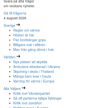
Svara på åtta frågor
om veckans nyheter.
Gå till frågorna
4 augusti 2026
Sverige
Regler om värme
Hösten är här
Fler brottslingar grips
Billigare mat i affären
Man från gäng dömd i Irak
Världen
Nya platser att skydda
Ambulans attackerad i Ukraina
Skjutning i skola i Thailand
Många barn kvar i Ceuta
Varning för värme i Europa
Alla Väljare
Kritik mot Vänsterpartiet
Så vill partierna hjälpa flyktingar
Kritik mot Jomshof
Politiker reser i Sverige