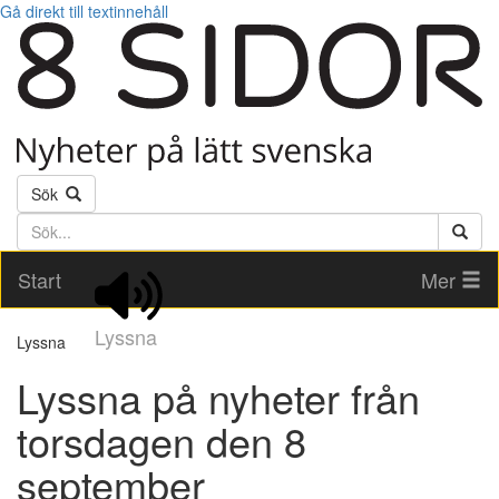
Gå direkt till textinnehåll
Sök
Söktext
Start
Mer
Lyssna
Lyssna
Lyssna på nyheter från
torsdagen den 8
september