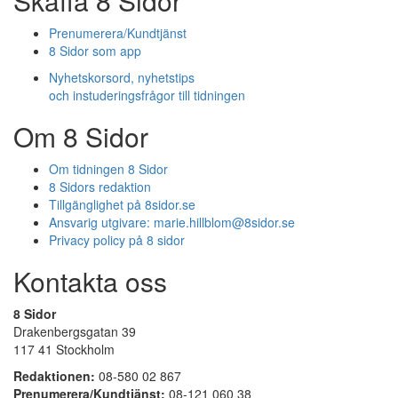
Skaffa 8 Sidor
Prenumerera/Kundtjänst
8 Sidor som app
Nyhetskorsord, nyhetstips
och instuderingsfrågor till tidningen
Om 8 Sidor
Om tidningen 8 Sidor
8 Sidors redaktion
Tillgänglighet på 8sidor.se
Ansvarig utgivare:
marie.hillblom@8sidor.se
Privacy policy på 8 sidor
Kontakta oss
8 Sidor
Drakenbergsgatan 39
117 41 Stockholm
Redaktionen:
08-580 02 867
Prenumerera/Kundtjänst:
08-121 060 38