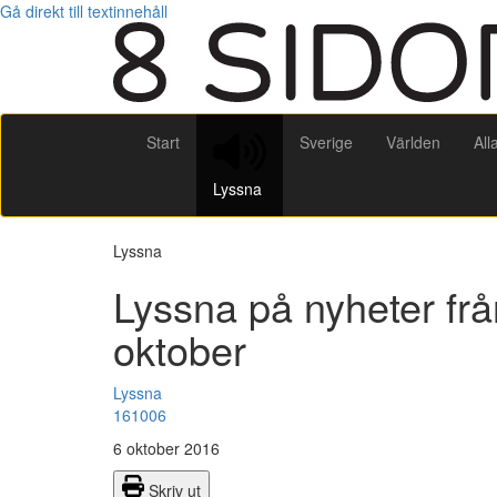
Gå direkt till textinnehåll
Start
Sverige
Världen
All
Lyssna
Lyssna
Lyssna på nyheter fr
oktober
Lyssna
161006
6 oktober 2016
Skriv ut