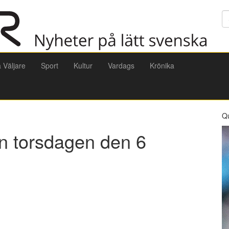
Sö
a Väljare
Sport
Kultur
Vardags
Krönika
Q
ån torsdagen den 6