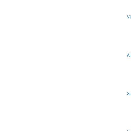
Vä
Al
Sp