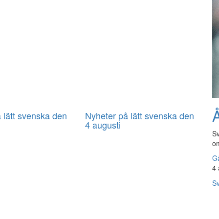
Å
 lätt svenska den
Nyheter på lätt svenska den
4 augusti
Sv
om
Gå
4 
Sv