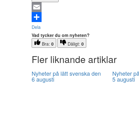
Email
Dela
Vad tycker du om nyheten?
Bra:
0
Dåligt:
0
Fler liknande artiklar
Nyheter på lätt svenska den
Nyheter på
6 augusti
5 augusti