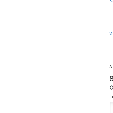
Ku
V
Al
8
L