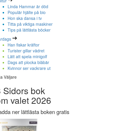
ltur
Linda Hammar är död
Populär hjälte på bio
Hon ska dansa i tv
Titta på viktiga maskiner
Tips på lättlästa böcker
ardags
Han fiskar kräftor
Turister gillar vädret
Lätt att spela minigolf
Dags att plocka blåbär
Kvinnor ser vackrare ut
la Väljare
 Sidors bok
om valet 2026
adda ner lättlästa boken gratis