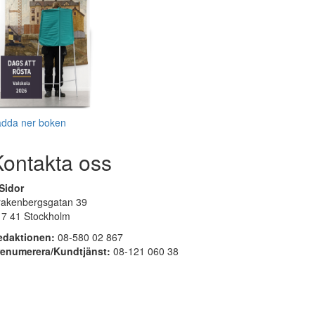
adda ner boken
Kontakta oss
Sidor
rakenbergsgatan 39
17 41 Stockholm
edaktionen:
08-580 02 867
renumerera/Kundtjänst:
08-121 060 38