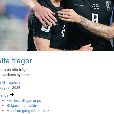
tta frågor
ara på åtta frågor
 veckans nyheter.
 till frågorna
augusti 2026
erige
Fler brottslingar grips
Billigare mat i affären
Man från gäng dömd i Irak