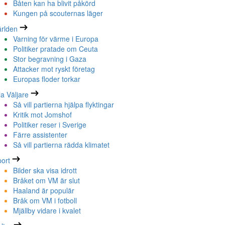
Båten kan ha blivit påkörd
Kungen på scouternas läger
rlden
Varning för värme i Europa
Politiker pratade om Ceuta
Stor begravning i Gaza
Attacker mot ryskt företag
Europas floder torkar
la Väljare
Så vill partierna hjälpa flyktingar
Kritik mot Jomshof
Politiker reser i Sverige
Färre assistenter
Så vill partierna rädda klimatet
ort
Bilder ska visa idrott
Bråket om VM är slut
Haaland är populär
Bråk om VM i fotboll
Mjällby vidare i kvalet