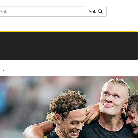
ktext
Sök
uiz