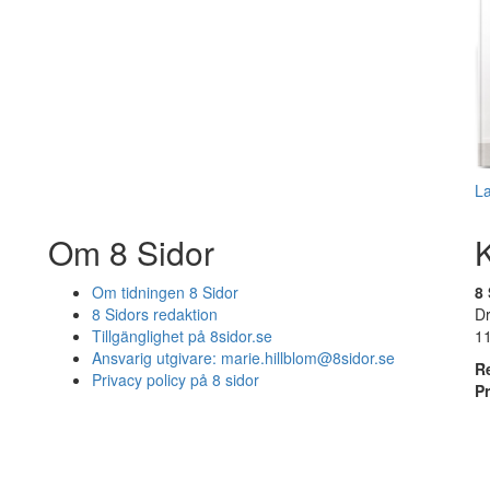
L
Om 8 Sidor
Om tidningen 8 Sidor
8 
8 Sidors redaktion
D
Tillgänglighet på 8sidor.se
1
Ansvarig utgivare:
marie.hillblom@8sidor.se
R
Privacy policy på 8 sidor
P