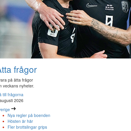
tta frågor
ara på åtta frågor
 veckans nyheter.
 till frågorna
augusti 2026
erige
Nya regler på boenden
Hösten är här
Fler brottslingar grips