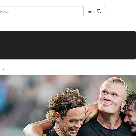
ktext
Sök
uiz