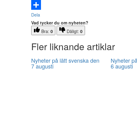
Email
Dela
Vad tycker du om nyheten?
Bra:
0
Dåligt:
0
Fler liknande artiklar
Nyheter på lätt svenska den
Nyheter på
7 augusti
6 augusti