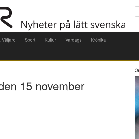
Sö
a Väljare
Sport
Kultur
Vardags
Krönika
Q
 den 15 november