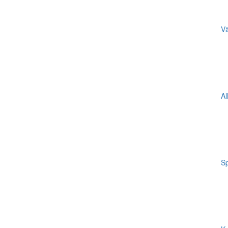
Vä
Al
Sp