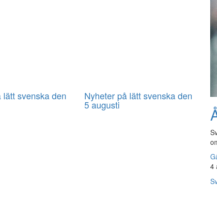
 lätt svenska den
Nyheter på lätt svenska den
5 augusti
Å
Sv
om
Gå
4 
Sv