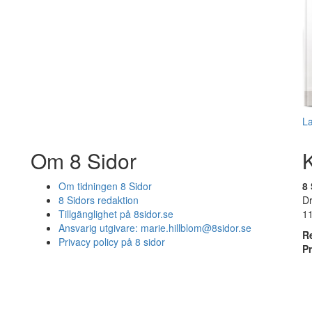
L
Om 8 Sidor
Om tidningen 8 Sidor
8 
8 Sidors redaktion
D
Tillgänglighet på 8sidor.se
1
Ansvarig utgivare:
marie.hillblom@8sidor.se
R
Privacy policy på 8 sidor
P