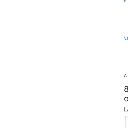
Ku
V
Al
8
L