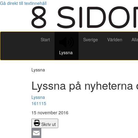
Gå direkt till textinnehåll
Start
Sverige
Världen
All
Lyssna
Lyssna
Lyssna på nyheterna
Lyssna
161115
15 november 2016
Skriv ut