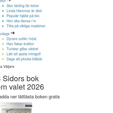
ltur
Stor tävling för körer
Linda Hammar är död
Populär hjälte på bio
Hon ska dansa i tv
Titta på viktiga maskiner
ardags
Dyrare oxfilé i höst
Han fiskar kräftor
Turister gillar vädret
Lätt att spela minigolf
Dags att plocka blåbär
la Väljare
 Sidors bok
om valet 2026
adda ner lättlästa boken gratis