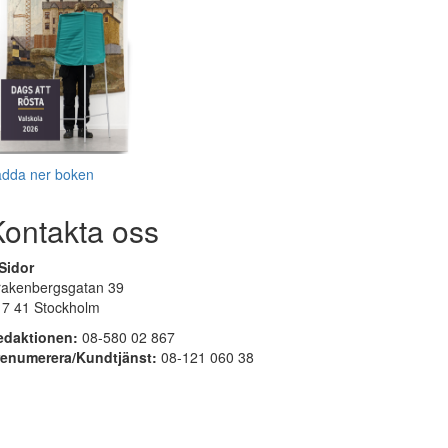
adda ner boken
Kontakta oss
Sidor
rakenbergsgatan 39
17 41 Stockholm
edaktionen:
08-580 02 867
renumerera/Kundtjänst:
08-121 060 38