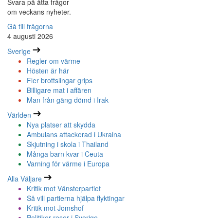
Svara på åtta frågor
om veckans nyheter.
Gå till frågorna
4 augusti 2026
Sverige
Regler om värme
Hösten är här
Fler brottslingar grips
Billigare mat i affären
Man från gäng dömd i Irak
Världen
Nya platser att skydda
Ambulans attackerad i Ukraina
Skjutning i skola i Thailand
Många barn kvar i Ceuta
Varning för värme i Europa
Alla Väljare
Kritik mot Vänsterpartiet
Så vill partierna hjälpa flyktingar
Kritik mot Jomshof
Politiker reser i Sverige