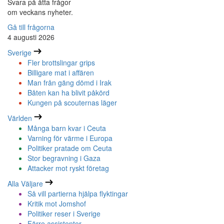
Svara på åtta frågor
om veckans nyheter.
Gå till frågorna
4 augusti 2026
Sverige
Fler brottslingar grips
Billigare mat i affären
Man från gäng dömd i Irak
Båten kan ha blivit påkörd
Kungen på scouternas läger
Världen
Många barn kvar i Ceuta
Varning för värme i Europa
Politiker pratade om Ceuta
Stor begravning i Gaza
Attacker mot ryskt företag
Alla Väljare
Så vill partierna hjälpa flyktingar
Kritik mot Jomshof
Politiker reser i Sverige
Färre assistenter