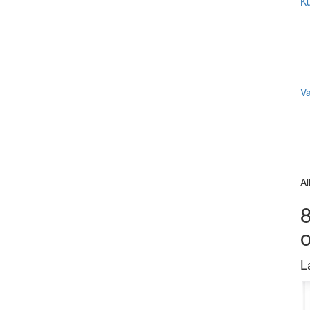
Ku
V
Al
8
L