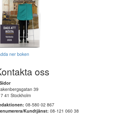
adda ner boken
Kontakta oss
Sidor
rakenbergsgatan 39
17 41 Stockholm
edaktionen:
08-580 02 867
renumerera/Kundtjänst:
08-121 060 38