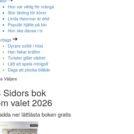
ltur
Hon var viktig för många
Stor tävling för körer
Linda Hammar är död
Populär hjälte på bio
Hon ska dansa i tv
ardags
Dyrare oxfilé i höst
Han fiskar kräftor
Turister gillar vädret
Lätt att spela minigolf
Dags att plocka blåbär
la Väljare
 Sidors bok
om valet 2026
adda ner lättlästa boken gratis