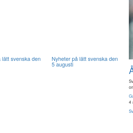
 lätt svenska den
Nyheter på lätt svenska den
5 augusti
Å
Sv
om
Gå
4 
Sv