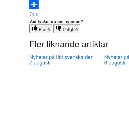
Email
Dela
Vad tycker du om nyheten?
Bra:
0
Dåligt:
0
Fler liknande artiklar
Nyheter på lätt svenska den
Nyheter på
7 augusti
6 augusti