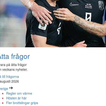
tta frågor
ara på åtta frågor
 veckans nyheter.
 till frågorna
augusti 2026
erige
Regler om värme
Hösten är här
Fler brottslingar grips