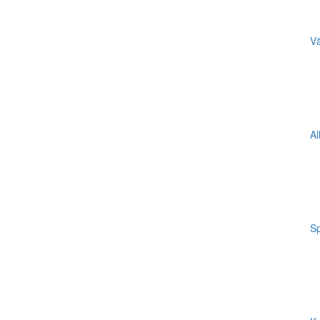
Vä
Al
Sp