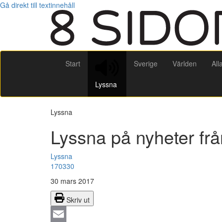
Gå direkt till textinnehåll
Start
Sverige
Världen
All
Lyssna
Lyssna
Lyssna på nyheter fr
Lyssna
170330
30 mars 2017
Skriv ut