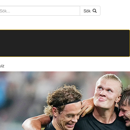
ktext
Sök
uiz