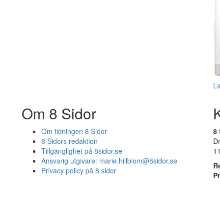
L
Om 8 Sidor
Om tidningen 8 Sidor
8 
8 Sidors redaktion
D
Tillgänglighet på 8sidor.se
1
Ansvarig utgivare:
marie.hillblom@8sidor.se
R
Privacy policy på 8 sidor
P