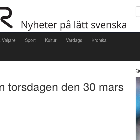
Sö
a Väljare
Sport
Kultur
Vardags
Krönika
Q
ån torsdagen den 30 mars