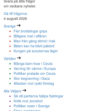
Svara på åtta frågor
om veckans nyheter.
Gå till frågorna
4 augusti 2026
Sverige
Fler brottslingar grips
Billigare mat i affären
Man från gäng dömd i Irak
Båten kan ha blivit påkörd
Kungen på scouternas läger
Världen
Många barn kvar i Ceuta
Varning för värme i Europa
Politiker pratade om Ceuta
Stor begravning i Gaza
Attacker mot ryskt företag
Alla Väljare
Så vill partierna hjälpa flyktingar
Kritik mot Jomshof
Politiker reser i Sverige
Färre assistenter