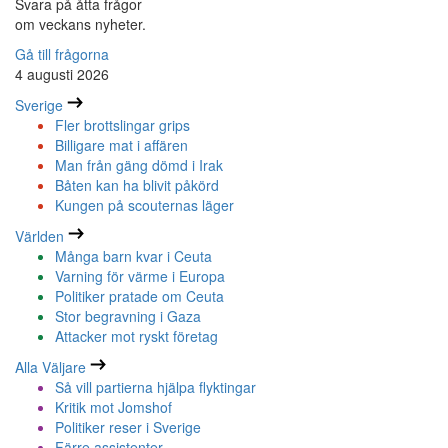
Svara på åtta frågor
om veckans nyheter.
Gå till frågorna
4 augusti 2026
Sverige
Fler brottslingar grips
Billigare mat i affären
Man från gäng dömd i Irak
Båten kan ha blivit påkörd
Kungen på scouternas läger
Världen
Många barn kvar i Ceuta
Varning för värme i Europa
Politiker pratade om Ceuta
Stor begravning i Gaza
Attacker mot ryskt företag
Alla Väljare
Så vill partierna hjälpa flyktingar
Kritik mot Jomshof
Politiker reser i Sverige
Färre assistenter