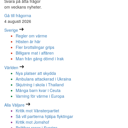
Svara på åtta frågor
om veckans nyheter.
Gå till frågorna
4 augusti 2026
Sverige
Regler om värme
Hösten är här
Fler brottslingar grips
Billigare mat i affären
Man från gäng dömd i Irak
Världen
Nya platser att skydda
Ambulans attackerad i Ukraina
Skjutning i skola i Thailand
Många barn kvar i Ceuta
Varning för värme i Europa
Alla Väljare
Kritik mot Vänsterpartiet
Så vill partierna hjälpa flyktingar
Kritik mot Jomshof
Politiker reser i Sverige