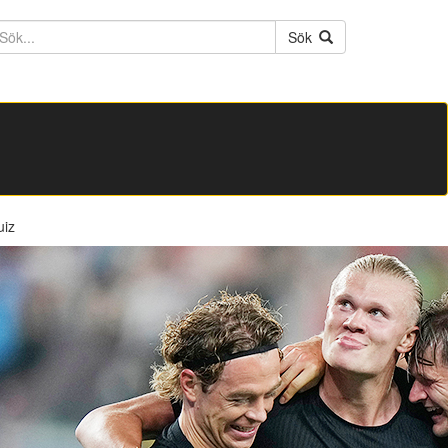
ktext
Sök
uiz