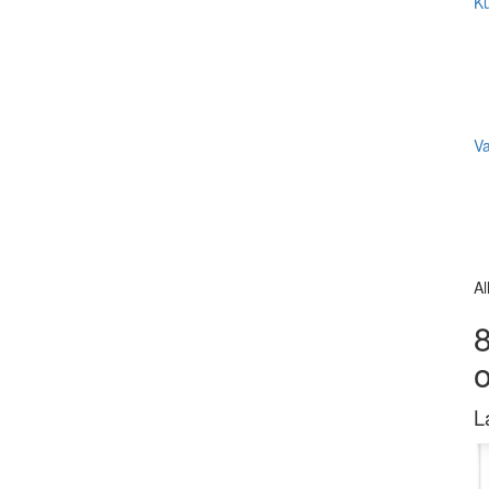
Ku
V
Al
8
L