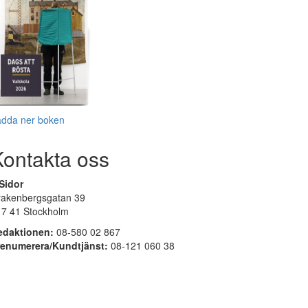
adda ner boken
Kontakta oss
Sidor
rakenbergsgatan 39
17 41 Stockholm
edaktionen:
08-580 02 867
renumerera/Kundtjänst:
08-121 060 38