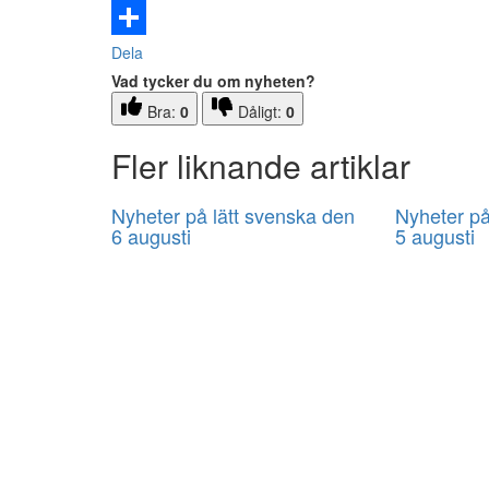
Email
Dela
Vad tycker du om nyheten?
Bra:
0
Dåligt:
0
Fler liknande artiklar
Nyheter på lätt svenska den
Nyheter på
6 augusti
5 augusti