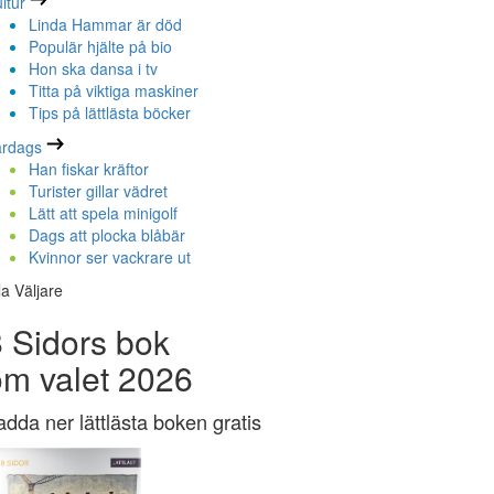
ltur
Linda Hammar är död
Populär hjälte på bio
Hon ska dansa i tv
Titta på viktiga maskiner
Tips på lättlästa böcker
ardags
Han fiskar kräftor
Turister gillar vädret
Lätt att spela minigolf
Dags att plocka blåbär
Kvinnor ser vackrare ut
la Väljare
 Sidors bok
om valet 2026
adda ner lättlästa boken gratis