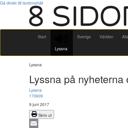
Gå direkt till textinnehåll
Start
Sverige
Världen
All
Lyssna
Lyssna
Lyssna på nyheterna 
Lyssna
170609
9 juni 2017
Skriv ut