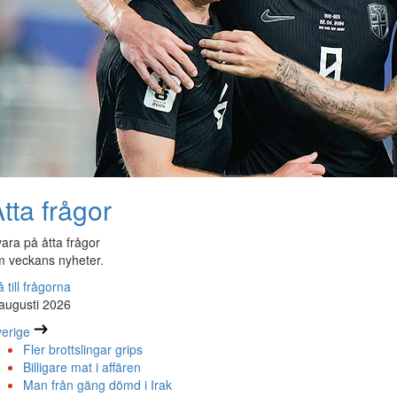
tta frågor
ara på åtta frågor
 veckans nyheter.
 till frågorna
augusti 2026
erige
Fler brottslingar grips
Billigare mat i affären
Man från gäng dömd i Irak