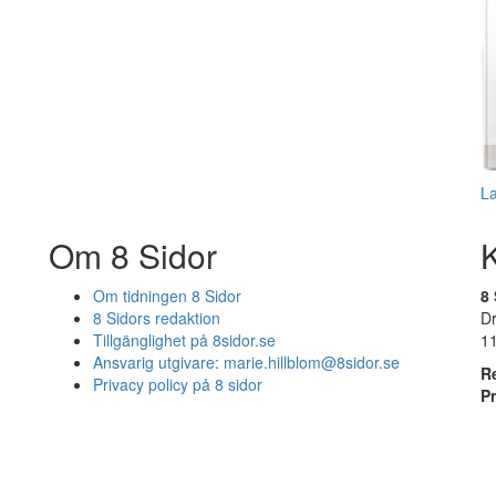
L
Om 8 Sidor
Om tidningen 8 Sidor
8 
8 Sidors redaktion
D
Tillgänglighet på 8sidor.se
1
Ansvarig utgivare:
marie.hillblom@8sidor.se
R
Privacy policy på 8 sidor
P