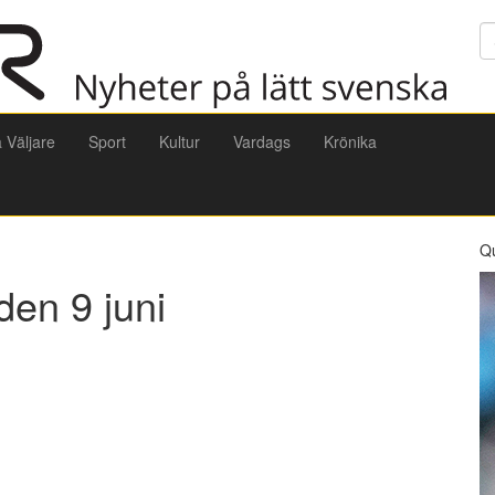
Sö
a Väljare
Sport
Kultur
Vardags
Krönika
Q
den 9 juni