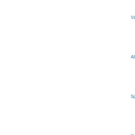
Vä
Al
Sp