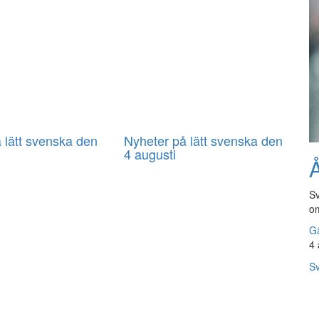
 lätt svenska den
Nyheter på lätt svenska den
4 augusti
Å
Sv
om
Gå
4 
Sv