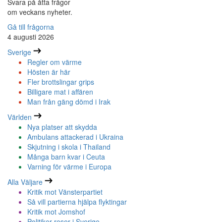
Svara på åtta frågor
om veckans nyheter.
Gå till frågorna
4 augusti 2026
Sverige
Regler om värme
Hösten är här
Fler brottslingar grips
Billigare mat i affären
Man från gäng dömd i Irak
Världen
Nya platser att skydda
Ambulans attackerad i Ukraina
Skjutning i skola i Thailand
Många barn kvar i Ceuta
Varning för värme i Europa
Alla Väljare
Kritik mot Vänsterpartiet
Så vill partierna hjälpa flyktingar
Kritik mot Jomshof
Politiker reser i Sverige