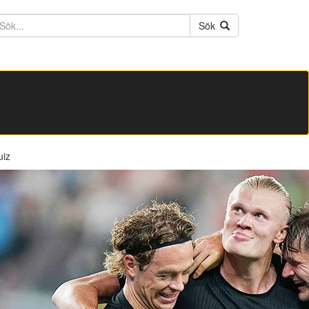
ktext
Sök
uiz