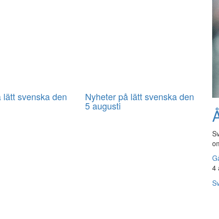
 lätt svenska den
Nyheter på lätt svenska den
5 augusti
Å
Sv
om
Gå
4 
Sv