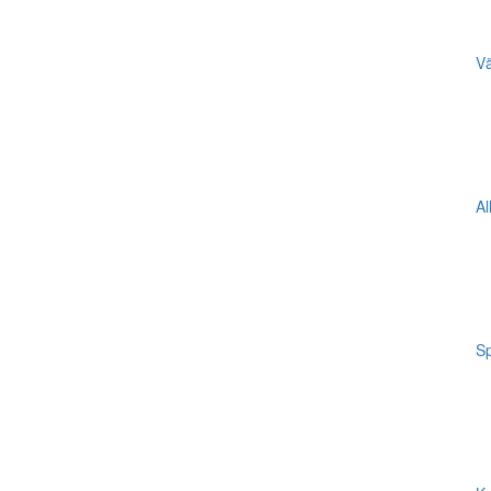
Vä
Al
Sp