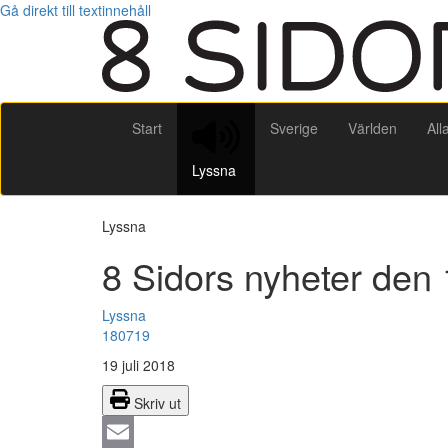
Gå direkt till textinnehåll
Start
Sverige
Världen
All
Lyssna
Lyssna
8 Sidors nyheter den 1
Lyssna
180719
19 juli 2018
Skriv ut