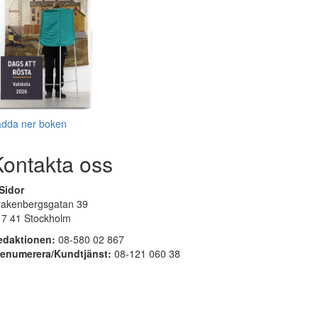
adda ner boken
Kontakta oss
Sidor
rakenbergsgatan 39
17 41 Stockholm
edaktionen:
08-580 02 867
renumerera/Kundtjänst:
08-121 060 38