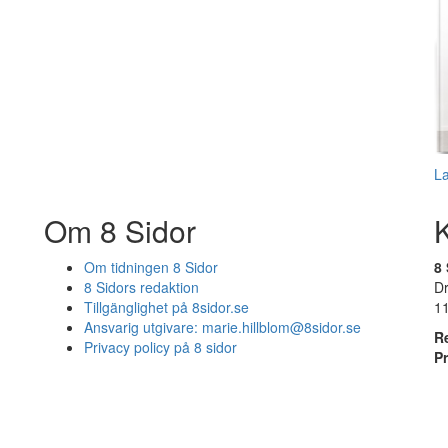
L
Om 8 Sidor
Om tidningen 8 Sidor
8 
8 Sidors redaktion
D
Tillgänglighet på 8sidor.se
1
Ansvarig utgivare:
marie.hillblom@8sidor.se
R
Privacy policy på 8 sidor
P