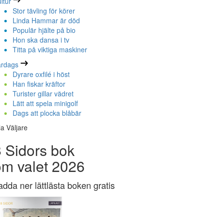
ltur
Stor tävling för körer
Linda Hammar är död
Populär hjälte på bio
Hon ska dansa i tv
Titta på viktiga maskiner
ardags
Dyrare oxfilé i höst
Han fiskar kräftor
Turister gillar vädret
Lätt att spela minigolf
Dags att plocka blåbär
la Väljare
 Sidors bok
om valet 2026
adda ner lättlästa boken gratis