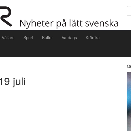
Sö
a Väljare
Sport
Kultur
Vardags
Krönika
Q
9 juli