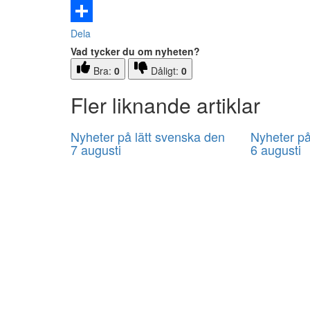
Email
Dela
Vad tycker du om nyheten?
Bra:
0
Dåligt:
0
Fler liknande artiklar
Nyheter på lätt svenska den
Nyheter på
7 augusti
6 augusti