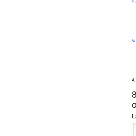
Ku
V
Al
8
L