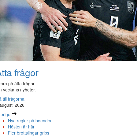
tta frågor
ara på åtta frågor
 veckans nyheter.
 till frågorna
augusti 2026
erige
Nya regler på boenden
Hösten är här
Fler brottslingar grips