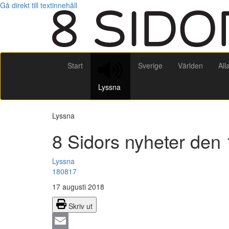
Gå direkt till textinnehåll
Start
Sverige
Världen
All
Lyssna
Lyssna
8 Sidors nyheter den 
Lyssna
180817
17 augusti 2018
Skriv ut