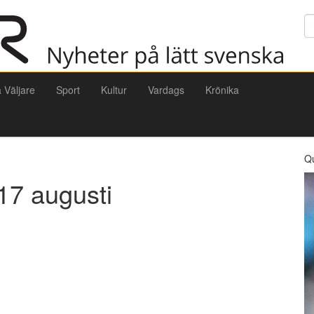
Sö
a Väljare
Sport
Kultur
Vardags
Krönika
Q
17 augusti