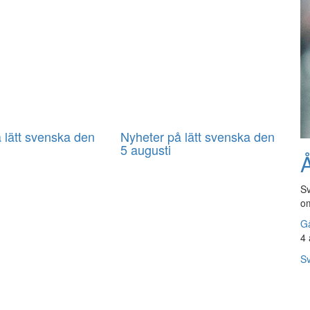
 lätt svenska den
Nyheter på lätt svenska den
5 augusti
Å
Sv
om
Gå
4 
Sv