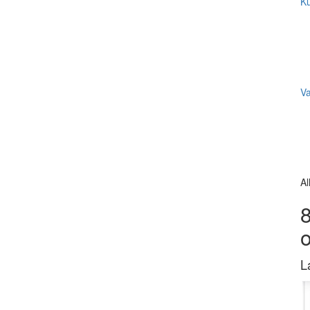
Ku
V
Al
8
L