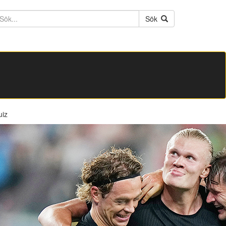
ktext
Sök
uiz