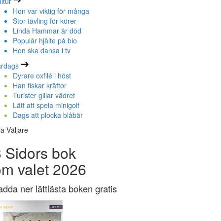
ltur
Hon var viktig för många
Stor tävling för körer
Linda Hammar är död
Populär hjälte på bio
Hon ska dansa i tv
ardags
Dyrare oxfilé i höst
Han fiskar kräftor
Turister gillar vädret
Lätt att spela minigolf
Dags att plocka blåbär
la Väljare
 Sidors bok
om valet 2026
adda ner lättlästa boken gratis