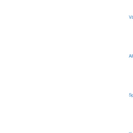
Vä
Al
Sp