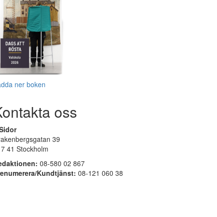
adda ner boken
Kontakta oss
Sidor
rakenbergsgatan 39
17 41 Stockholm
edaktionen:
08-580 02 867
renumerera/Kundtjänst:
08-121 060 38