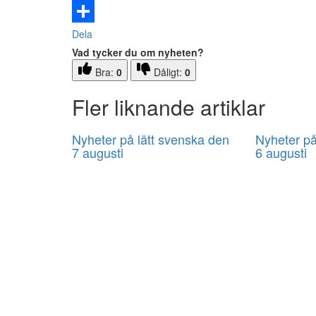
Email
Dela
Vad tycker du om nyheten?
Bra:
0
Dåligt:
0
Fler liknande artiklar
Nyheter på lätt svenska den
Nyheter på
7 augusti
6 augusti