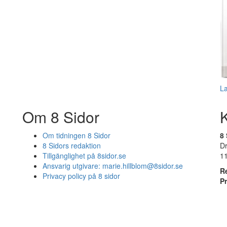
L
Om 8 Sidor
Om tidningen 8 Sidor
8 
8 Sidors redaktion
D
Tillgänglighet på 8sidor.se
1
Ansvarig utgivare:
marie.hillblom@8sidor.se
R
Privacy policy på 8 sidor
P