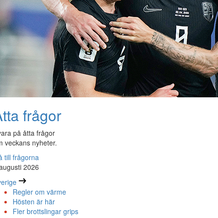
tta frågor
ara på åtta frågor
 veckans nyheter.
 till frågorna
augusti 2026
erige
Regler om värme
Hösten är här
Fler brottslingar grips