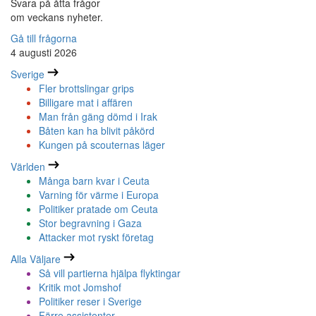
Svara på åtta frågor
om veckans nyheter.
Gå till frågorna
4 augusti 2026
Sverige
Fler brottslingar grips
Billigare mat i affären
Man från gäng dömd i Irak
Båten kan ha blivit påkörd
Kungen på scouternas läger
Världen
Många barn kvar i Ceuta
Varning för värme i Europa
Politiker pratade om Ceuta
Stor begravning i Gaza
Attacker mot ryskt företag
Alla Väljare
Så vill partierna hjälpa flyktingar
Kritik mot Jomshof
Politiker reser i Sverige
Färre assistenter