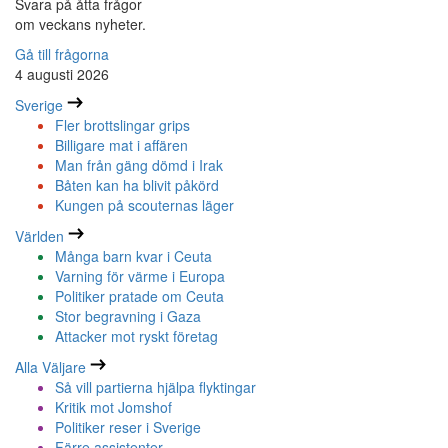
Svara på åtta frågor
om veckans nyheter.
Gå till frågorna
4 augusti 2026
Sverige
Fler brottslingar grips
Billigare mat i affären
Man från gäng dömd i Irak
Båten kan ha blivit påkörd
Kungen på scouternas läger
Världen
Många barn kvar i Ceuta
Varning för värme i Europa
Politiker pratade om Ceuta
Stor begravning i Gaza
Attacker mot ryskt företag
Alla Väljare
Så vill partierna hjälpa flyktingar
Kritik mot Jomshof
Politiker reser i Sverige
Färre assistenter