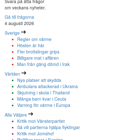
Svara på åtta frågor
om veckans nyheter.
Gå till frågorna
4 augusti 2026
Sverige
Regler om värme
Hösten är här
Fler brottslingar grips
Billigare mat i affären
Man från gäng dömd i Irak
Världen
Nya platser att skydda
Ambulans attackerad i Ukraina
Skjutning i skola i Thailand
Många barn kvar i Ceuta
Varning för värme i Europa
Alla Väljare
Kritik mot Vänsterpartiet
Så vill partierna hjälpa flyktingar
Kritik mot Jomshof
Politiker reser i Sverige