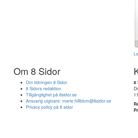
L
Om 8 Sidor
Om tidningen 8 Sidor
8 
8 Sidors redaktion
D
Tillgänglighet på 8sidor.se
1
Ansvarig utgivare:
marie.hillblom@8sidor.se
R
Privacy policy på 8 sidor
P