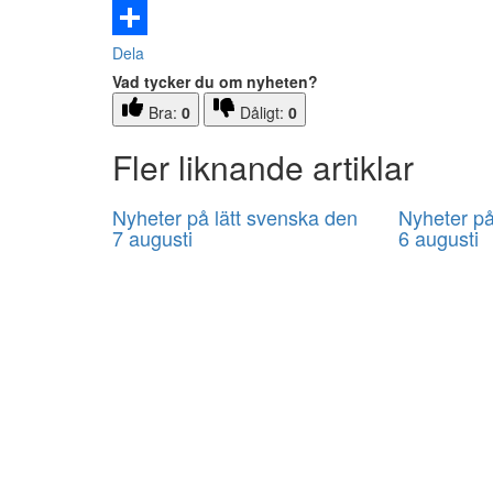
Email
Dela
Vad tycker du om nyheten?
Bra:
0
Dåligt:
0
Fler liknande artiklar
Nyheter på lätt svenska den
Nyheter på
7 augusti
6 augusti