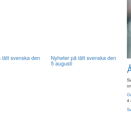
 lätt svenska den
Nyheter på lätt svenska den
5 augusti
Å
Sv
om
Gå
4 
Sv