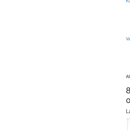
Ku
V
Al
8
L