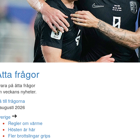
tta frågor
ara på åtta frågor
 veckans nyheter.
 till frågorna
augusti 2026
erige
Regler om värme
Hösten är här
Fler brottslingar grips