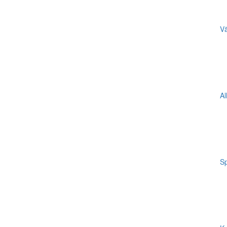
Vä
Al
Sp