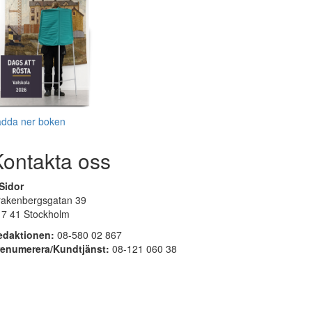
adda ner boken
Kontakta oss
Sidor
rakenbergsgatan 39
17 41 Stockholm
edaktionen:
08-580 02 867
renumerera/Kundtjänst:
08-121 060 38