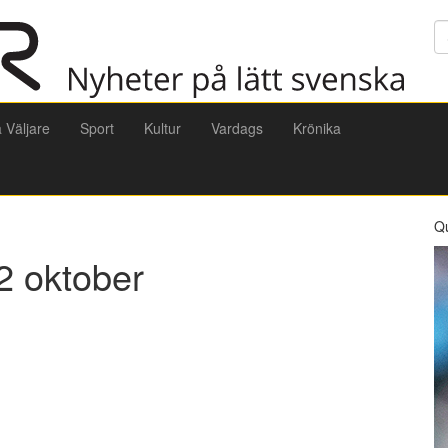
Sö
a Väljare
Sport
Kultur
Vardags
Krönika
Q
2 oktober