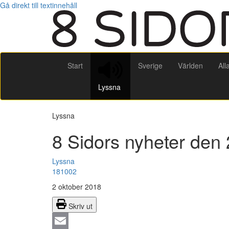
Gå direkt till textinnehåll
Start
Sverige
Världen
All
Lyssna
Lyssna
8 Sidors nyheter den 
Lyssna
181002
2 oktober 2018
Skriv ut