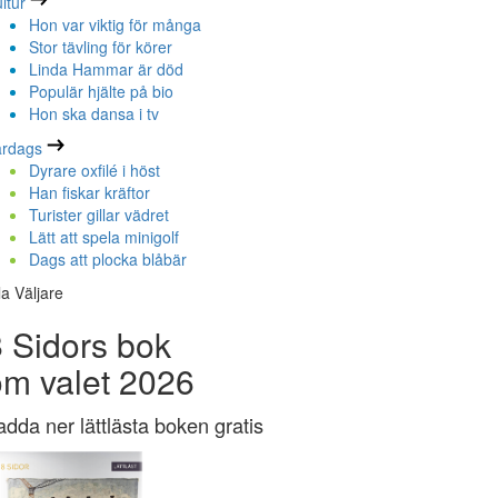
ltur
Hon var viktig för många
Stor tävling för körer
Linda Hammar är död
Populär hjälte på bio
Hon ska dansa i tv
ardags
Dyrare oxfilé i höst
Han fiskar kräftor
Turister gillar vädret
Lätt att spela minigolf
Dags att plocka blåbär
la Väljare
 Sidors bok
om valet 2026
adda ner lättlästa boken gratis