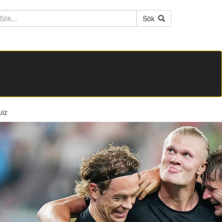
ktext
Sök
uiz