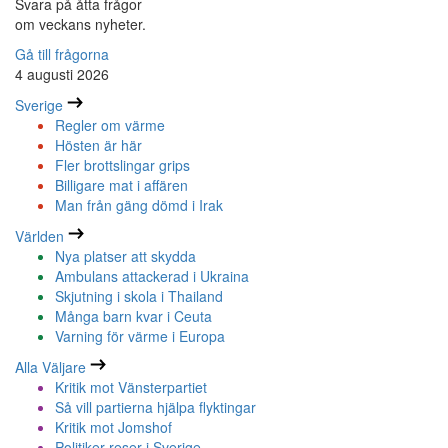
Svara på åtta frågor
om veckans nyheter.
Gå till frågorna
4 augusti 2026
Sverige
Regler om värme
Hösten är här
Fler brottslingar grips
Billigare mat i affären
Man från gäng dömd i Irak
Världen
Nya platser att skydda
Ambulans attackerad i Ukraina
Skjutning i skola i Thailand
Många barn kvar i Ceuta
Varning för värme i Europa
Alla Väljare
Kritik mot Vänsterpartiet
Så vill partierna hjälpa flyktingar
Kritik mot Jomshof
Politiker reser i Sverige