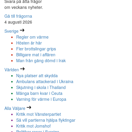
Svara på åtta frågor
om veckans nyheter.
Gå till frågorna
4 augusti 2026
Sverige
Regler om värme
Hösten är här
Fler brottslingar grips
Billigare mat i affären
Man från gäng dömd i Irak
Världen
Nya platser att skydda
Ambulans attackerad i Ukraina
Skjutning i skola i Thailand
Många barn kvar i Ceuta
Varning för värme i Europa
Alla Väljare
Kritik mot Vänsterpartiet
Så vill partierna hjälpa flyktingar
Kritik mot Jomshof
Politiker reser i Sverige