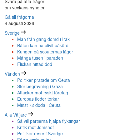
Svara på åtta frågor
om veckans nyheter.
Gå till frågorna
4 augusti 2026
Sverige
Man från gäng dömd i Irak
Båten kan ha blivit påkörd
Kungen på scouternas läger
Många tusen i paraden
Flickan hittad död
Världen
Politiker pratade om Ceuta
Stor begravning i Gaza
Attacker mot ryskt företag
Europas floder torkar
Minst 72 döda i Ceuta
Alla Väljare
Så vill partierna hjälpa flyktingar
Kritik mot Jomshof
Politiker reser i Sverige
Färre assistenter