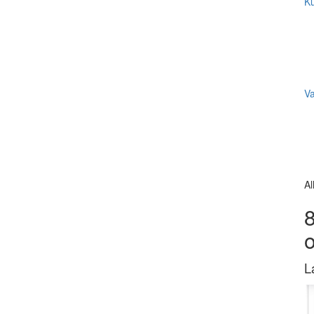
Ku
V
Al
8
L