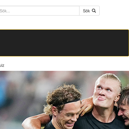
ktext
Sök
uiz