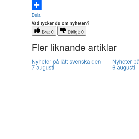
Email
Dela
Vad tycker du om nyheten?
Bra:
0
Dåligt:
0
Fler liknande artiklar
Nyheter på lätt svenska den
Nyheter på
7 augusti
6 augusti