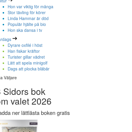
ltur
Hon var viktig för många
Stor tävling för körer
Linda Hammar är död
Populär hjälte på bio
Hon ska dansa i tv
ardags
Dyrare oxfilé i höst
Han fiskar kräftor
Turister gillar vädret
Lätt att spela minigolf
Dags att plocka blåbär
la Väljare
 Sidors bok
om valet 2026
adda ner lättlästa boken gratis