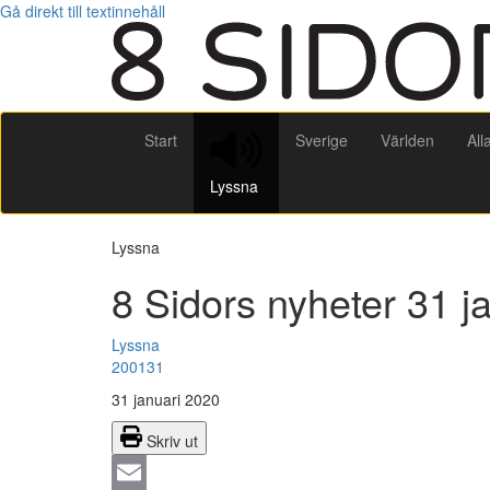
Gå direkt till textinnehåll
Start
Sverige
Världen
All
Lyssna
Lyssna
8 Sidors nyheter 31 j
Lyssna
200131
31 januari 2020
Skriv ut