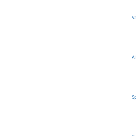
Vä
Al
Sp