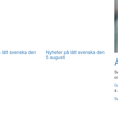
 lätt svenska den
Nyheter på lätt svenska den
5 augusti
Å
Sv
om
Gå
4 
Sv