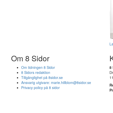
L
Om 8 Sidor
Om tidningen 8 Sidor
8 
8 Sidors redaktion
D
Tillgänglighet på 8sidor.se
1
Ansvarig utgivare:
marie.hillblom@8sidor.se
R
Privacy policy på 8 sidor
P