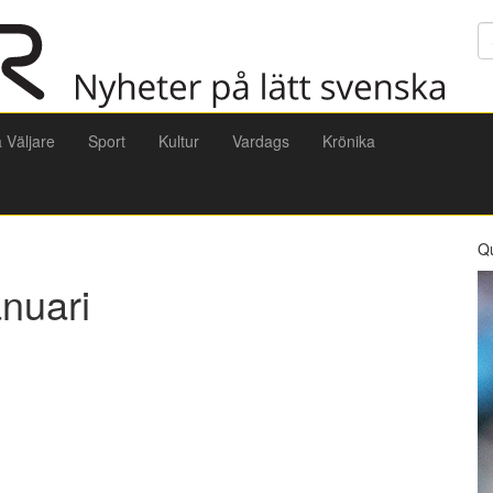
Sö
a Väljare
Sport
Kultur
Vardags
Krönika
Q
anuari