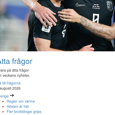
tta frågor
ara på åtta frågor
 veckans nyheter.
 till frågorna
augusti 2026
erige
Regler om värme
Hösten är här
Fler brottslingar grips