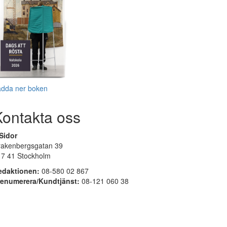
adda ner boken
Kontakta oss
Sidor
rakenbergsgatan 39
17 41 Stockholm
edaktionen:
08-580 02 867
renumerera/Kundtjänst:
08-121 060 38