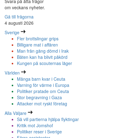
Svara på åtta frågor
om veckans nyheter.
Gå till frågorna
4 augusti 2026
Sverige
Fler brottslingar grips
Billigare mat i affären
Man från gäng dömd i Irak
Båten kan ha blivit påkörd
Kungen på scouternas läger
Världen
Många barn kvar i Ceuta
Varning för värme i Europa
Politiker pratade om Ceuta
Stor begravning i Gaza
Attacker mot ryskt företag
Alla Väljare
Så vill partierna hjälpa flyktingar
Kritik mot Jomshof
Politiker reser i Sverige
Färre assistenter